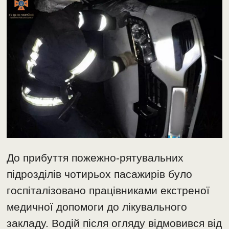
До прибуття пожежно-рятувальних
підрозділів чотирьох пасажирів було
госпіталізовано працівниками екстреної
медичної допомоги до лікувального
закладу. Водій після огляду відмовився від