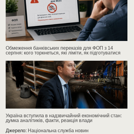
Обмеження банківських переказів для ФОП з 14
серпня: кого торкнеться, які ліміти, як підготуватися
Україна вступила в надзвичайний економічний стан:
думка аналітиків, факти, реакція влади
Джерело:
Національна служба новин