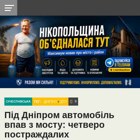
НІКОПОЛЬ
РАДІО
РАЙОН
СІЧЕСЛАВСЬКА
УКРАЇНА
РЕТРО
ЛАЙТ
УКРАЇНА
ДОПОМОГА
НІКОПОЛЬ
9
ТЕГ:
ДНІПРО
•
ДТП
СІЧЕСЛАВСЬКА
Під Дніпром автомобіль
впав з мосту: четверо
постраждалих