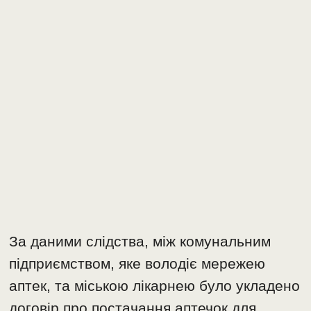
За даними слідства, між комунальним
підприємством, яке володіє мережею
аптек, та міською лікарнею було укладено
договір про постачання аптечок для