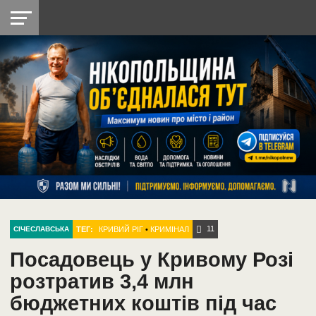
НІКОПОЛЬ
РАДІО
РАЙОН
СІЧЕСЛАВСЬКА
УКРАЇНА
РЕТРО
ЛАЙТ
УКРАЇНА
ДОПОМОГА
НІКОПОЛЬ
11
ТЕГ:
КРИВИЙ РІГ
•
КРИМІНАЛ
СІЧЕСЛАВСЬКА
Посадовець у Кривому Розі
розтратив 3,4 млн
бюджетних коштів під час