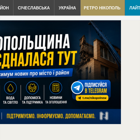
АЙОН
СІЧЕСЛАВСЬКА
УКРАЇНА
РЕТРО НІКОПОЛЬ
ЛАЙ