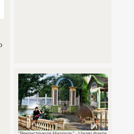
о
"Реконструкція Нікополь" - Цікаві факти