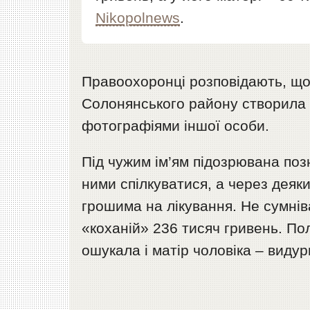
Nikopolnews
.
Правоохоронці розповідають, що 
Солонянського району створила а
фотографіями іншої особи.
Під чужим ім’ям підозрювана поз
ними спілкуватися, а через деяк
грошима на лікування. Не сумнів
«коханій» 236 тисяч гривень. По
ошукала і матір чоловіка – видур