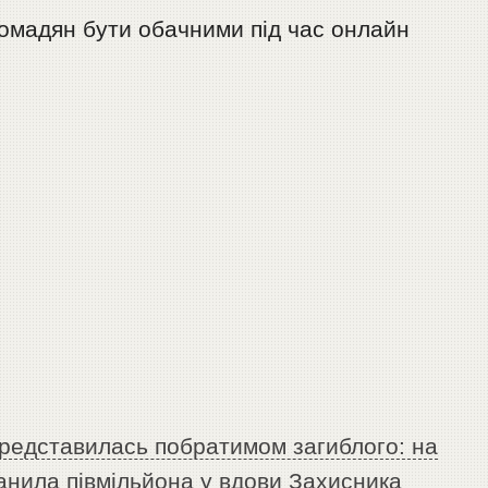
ромадян бути обачними під час онлайн
редставилась побратимом загиблого: на
нила півмільйона у вдови Захисника