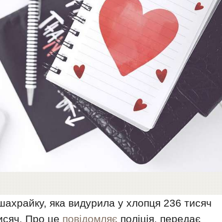
ахрайку, яка видурила у хлопця 236 тисяч
тисяч. Про це
повідомляє
поліція, передає