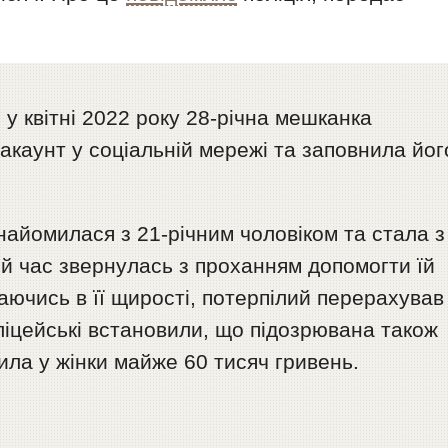
у квітні 2022 року 28-річна мешканка
каунт у соціальній мережі та заповнила йог
найомилася з 21-річним чоловіком та стала з
ий час звернулась з проханням допомогти їй
аючись в її щирості, потерпілий перерахував
ліцейські встановили, що підозрювана також
ила у жінки майже 60 тисяч гривень.