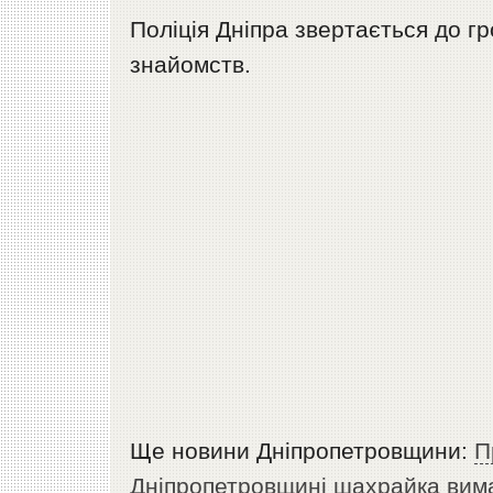
Поліція Дніпра звертається до г
знайомств.
Ще новини Дніпропетровщини:
П
Дніпропетровщині шахрайка вима