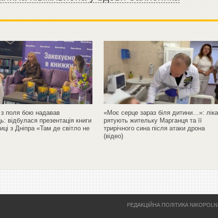
 з поля бою надавав
«Моє серце зараз біля дитини…»: ліка
ь: відбулася презентація книги
рятують жительку Марганця та її
ці з Дніпра «Там де світло не
трирічного сина після атаки дрона
(відео)
РЕДАКЦІЙНА ПОЛІТИКА NIKOPOL