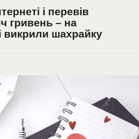
тернеті і перевів
яч гривень – на
 викрили шахрайку