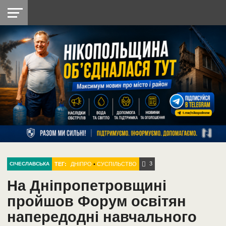
НІКОПОЛЬ
РАДІО
РАЙОН
СІЧЕСЛАВСЬКА
УКРАЇНА
РЕТРО
ЛАЙТ
УКРАЇНА
ДОПОМОГА
НІКОПОЛЬ
3
ТЕГ:
ДНІПРО
•
СУСПІЛЬСТВО
СІЧЕСЛАВСЬКА
На Дніпропетровщині
пройшов Форум освітян
напередодні навчального