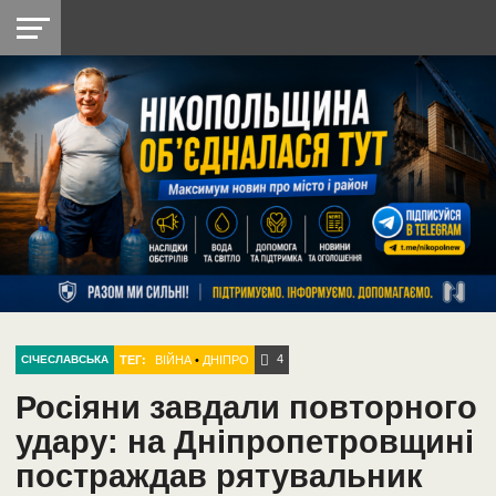
НІКОПОЛЬ
РАДІО
РАЙОН
СІЧЕСЛАВСЬКА
УКРАЇНА
РЕТРО
ЛАЙТ
УКРАЇНА
ДОПОМОГА
НІКОПОЛЬ
4
ТЕГ:
ВІЙНА
•
ДНІПРО
СІЧЕСЛАВСЬКА
Росіяни завдали повторного
удару: на Дніпропетровщині
постраждав рятувальник