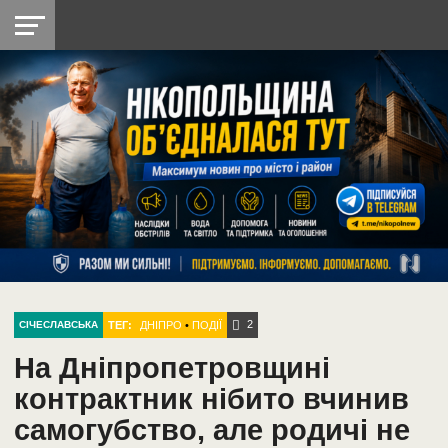
НІКОПОЛЬ
РАДІО
РАЙОН
СІЧЕСЛАВСЬКА
УКРАЇНА
РЕТРО
ЛАЙТ
УКРАЇНА
ДОПОМОГА
НІКОПОЛЬ
2
ТЕГ:
ДНІПРО
•
ПОДІЇ
СІЧЕСЛАВСЬКА
На Дніпропетровщині
контрактник нібито вчинив
самогубство, але родичі не