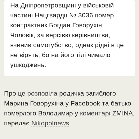
На Дніпропетровщині у військовій
частині Нацгвардії № 3036 помер
контрактник Богдан Говорухін.
Чоловік, за версією керівництва,
вчинив самогубство, однак рідні в це
не вірять, бо на його тілі чимало
ушкоджень.
Про це
розповіла
родичка загиблого
Марина Говорухіна у Facebook та батько
померлого Володимир у
коментарі
ZMINA,
передає
Nikopolnews
.