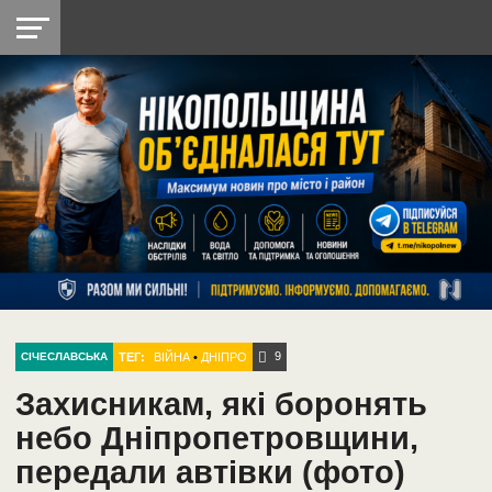
НІКОПОЛЬ
РАДІО
РАЙОН
СІЧЕСЛАВСЬКА
УКРАЇНА
РЕТРО
ЛАЙТ
УКРАЇНА
ДОПОМОГА
НІКОПОЛЬ
9
ТЕГ:
ВІЙНА
•
ДНІПРО
СІЧЕСЛАВСЬКА
Захисникам, які боронять
небо Дніпропетровщини,
передали автівки (фото)