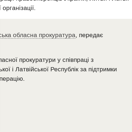
 організації.
ська обласна прокуратура
, передає
асної прокуратури у співпраці з
ої і Латвійської Республік за підтримки
перацію.