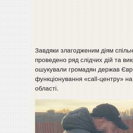
Завдяки злагодженим діям спільно
проведено ряд слідчих дій та викр
ошукували громадян держав Євр
функціонування «сall-центру» на
області.