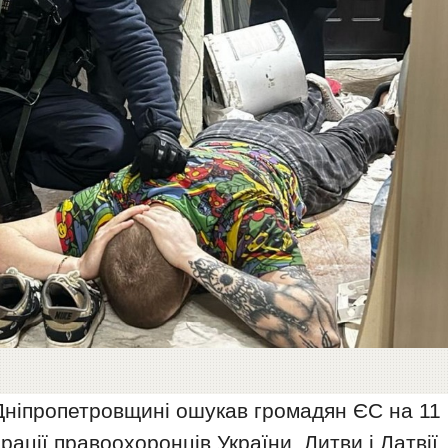
Дніпропетровщині ошукав громадян ЄС на 11
рації правоохоронців України, Литви і Латвії