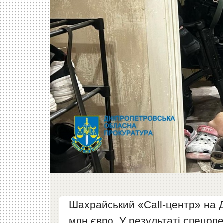
Шахрайський «Сall-центр» на 
млн євро. У результаті спецопе