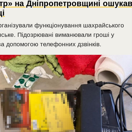
тр» на Дніпропетровщині ошука
ці
організували функціонування шахрайського
янське. Підозрювані виманювали гроші у
а допомогою телефонних дзвінків.