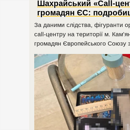
Шахрайський «Сall-цен
громадян ЄС: подроби
За даними слідства, фігуранти 
call-центру на території м. Кам’
громадян Європейського Союзу з