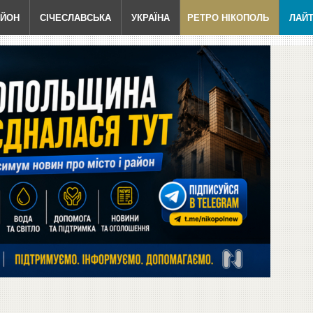
АЙОН
СІЧЕСЛАВСЬКА
УКРАЇНА
РЕТРО НІКОПОЛЬ
ЛАЙ