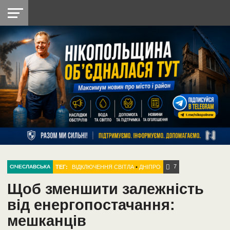
НІКОПОЛЬ
РАДІО
РАЙОН
СІЧЕСЛАВСЬКА
УКРАЇНА
РЕТРО
ЛАЙТ
УКРАЇНА
ДОПОМОГА
НІКОПОЛЬ
7
ТЕГ:
ВІДКЛЮЧЕННЯ СВІТЛА
•
ДНІПРО
СІЧЕСЛАВСЬКА
Щоб зменшити залежність
від енергопостачання:
мешканців