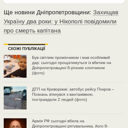
Ще новини Дніпропетровщини:
Захищав
Україну два роки: у Нікополі повідомили
про смерть капітана
СХОЖІ ПУБЛІКАЦІЇ
Був світлим промінчиком і мав особливий
дар: сьогодні прощатимуться із вбитим на
Дніпропетровщині 8-річним хлопчиком
(фото)
ДТП на Криворіжжі: автобус рейсу Покров –
Познань зіткнувся з вантажівкою,
постраждали 2 людей (фото)
Армія РФ сьогодні вбила на
Дніпропетровщині рятувальника, його 8-