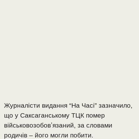
Журналісти видання “На Часі” зазначило,
що у Саксаганському ТЦК помер
військовозобовʼязаний, за словами
родичів – його могли побити.