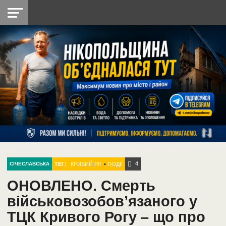
НІКОПОЛЬ
РАДІО
РАЙОН
СІЧЕСЛАВСЬКА
УКРАЇНА
РЕТРО
ЛАЙТ
УКРАЇНА
ДОПОМОГА
НІКОПОЛЬ
4
ТЕГ:
КРИВИЙ РІГ
•
ПОДІЇ
СІЧЕСЛАВСЬКА
ОНОВЛЕНО. Смерть
військовозобов’язаного у
ТЦК Кривого Рогу – що про