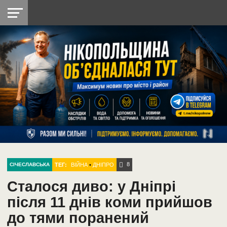
НІКОПОЛЬ
РАДІО
РАЙОН
СІЧЕСЛАВСЬКА
УКРАЇНА
РЕТРО
ЛАЙТ
УКРАЇНА
ДОПОМОГА
НІКОПОЛЬ
8
ТЕГ:
ВІЙНА
•
ДНІПРО
СІЧЕСЛАВСЬКА
Сталося диво: у Дніпрі
після 11 днів коми прийшов
до тями поранений