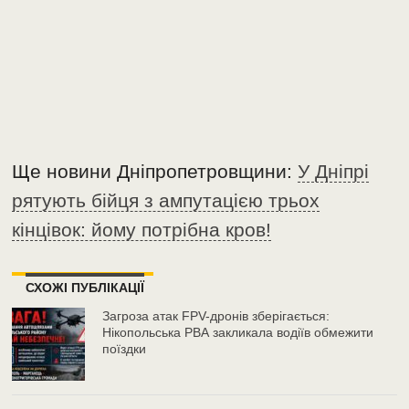
Ще новини Дніпропетровщини:
У Дніпрі
рятують бійця з ампутацією трьох
кінцівок: йому потрібна кров!
СХОЖІ ПУБЛІКАЦІЇ
Загроза атак FPV-дронів зберігається:
Нікопольська РВА закликала водіїв обмежити
поїздки