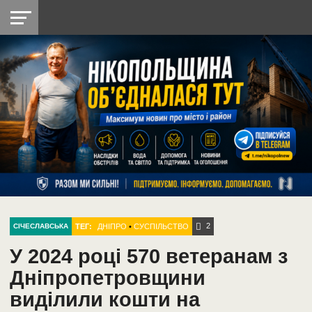
НІКОПОЛЬ
РАДІО
РАЙОН
СІЧЕСЛАВСЬКА
УКРАЇНА
РЕТРО
ЛАЙТ
УКРАЇНА
ДОПОМОГА
НІКОПОЛЬ
2
ТЕГ:
ДНІПРО
•
СУСПІЛЬСТВО
СІЧЕСЛАВСЬКА
У 2024 році 570 ветеранам з
Дніпропетровщини
виділили кошти на