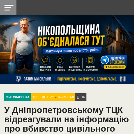
НІКОПОЛЬ
РАДІО
РАЙОН
СІЧЕСЛАВСЬКА
УКРАЇНА
РЕТРО
ЛАЙТ
УКРАЇНА
ДОПОМОГА
НІКОПОЛЬ
16
ТЕГ:
ДНІПРО
•
КРИМІНАЛ
СІЧЕСЛАВСЬКА
У Дніпропетровському ТЦК
відреагували на інформацію
про вбивство цивільного