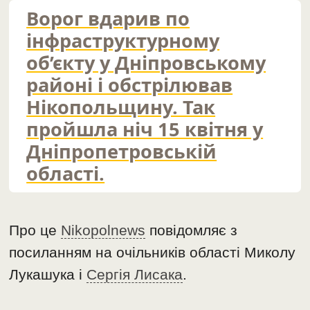
Ворог вдарив по
інфраструктурному
об’єкту у Дніпровському
районі і обстрілював
Нікопольщину. Так
пройшла ніч 15 квітня у
Дніпропетровській
області.
Про це
Nikopolnews
повідомляє з
посиланням на очільників області Миколу
Лукашука і
Сергія Лисака
.