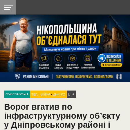
НІКОПОЛЬ
РАДІО
РАЙОН
СІЧЕСЛАВСЬКА
УКРАЇНА
РЕТРО
ЛАЙТ
УКРАЇНА
ДОПОМОГА
НІКОПОЛЬ
4
ТЕГ:
ВІЙНА
•
ДНІПРО
СІЧЕСЛАВСЬКА
Ворог вгатив по
інфраструктурному об’єкту
у Дніпровському районі і