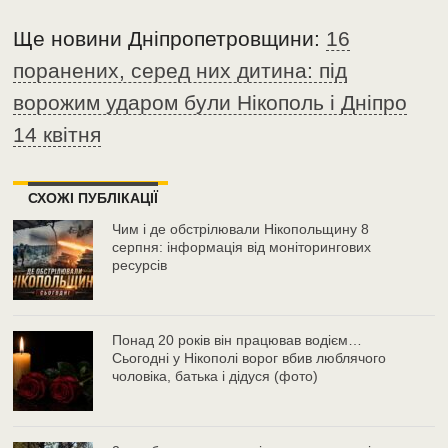
Ще новини Дніпропетровщини:
16
поранених, серед них дитина: під
ворожим ударом були Нікополь і Дніпро
14 квітня
СХОЖІ ПУБЛІКАЦІЇ
Чим і де обстрілювали Нікопольщину 8
серпня: інформація від моніторингових
ресурсів
Понад 20 років він працював водієм…
Сьогодні у Нікополі ворог вбив люблячого
чоловіка, батька і дідуся (фото)