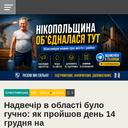
НІКОПОЛЬ
РАДІО
РАЙОН
СІЧЕСЛАВСЬКА
УКРАЇНА
РЕТРО
ЛАЙТ
УКРАЇНА
ДОПОМОГА
НІКОПОЛЬ
5
ТЕГ:
ВІЙНА
•
ДНІПРО
СІЧЕСЛАВСЬКА
Надвечір в області було
гучно: як пройшов день 14
грудня на