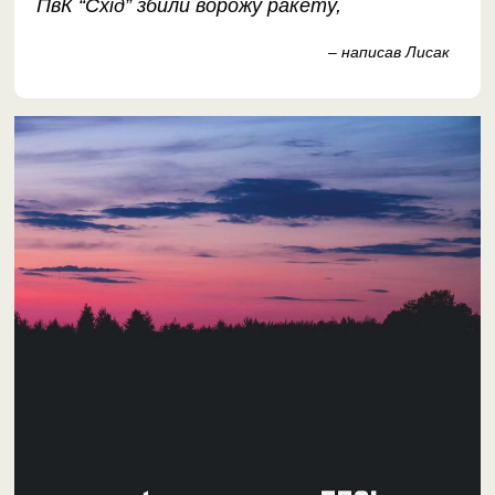
ПвК “Схід” збили ворожу ракету,
– написав Лисак