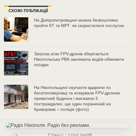
СХОЖІ ПУБЛІКАЦІЇ
На Дніпропетровщині можна безкоштовно
пройти КТ та МРТ: як скористатися послугою
Загроза атак FPV-дронів зберігається:
Нікопольська РВА закликала водіїв обмежити
поїздки
На Нікопольщині окупанти вдарили по
багатоповерхівці та атакували FPV-дроном
приватний будинок і магазини 3
постраждалих, ще один поранений на
Криворіжжі – поліція (фото)