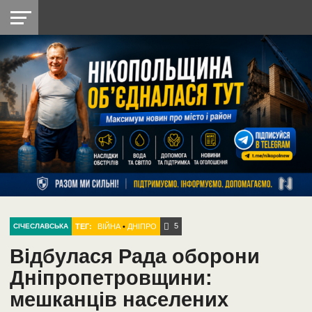
НІКОПОЛЬ
РАДІО
РАЙОН
СІЧЕСЛАВСЬКА
УКРАЇНА
РЕТРО
ЛАЙТ
УКРАЇНА
ДОПОМОГА
НІКОПОЛЬ
5
ТЕГ:
ВІЙНА
•
ДНІПРО
СІЧЕСЛАВСЬКА
Відбулася Рада оборони
Дніпропетровщини:
мешканців населених