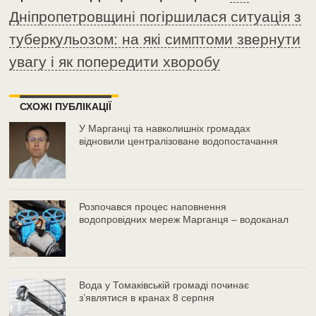
Дніпропетровщині погіршилася ситуація з
туберкульозом: на які симптоми звернути
увагу і як попередити хворобу
СХОЖІ ПУБЛІКАЦІЇ
У Марганці та навколишніх громадах
відновили централізоване водопостачання
Розпочався процес наповнення
водопровідних мереж Марганця – водоканал
Вода у Томаківській громаді починає
з’являтися в кранах 8 серпня