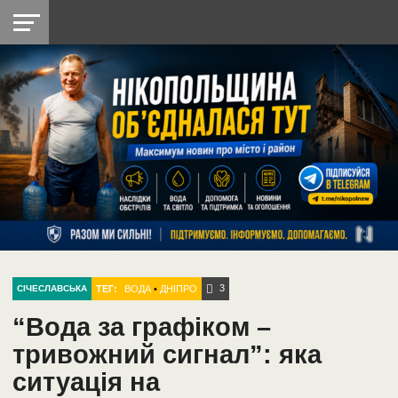
НІКОПОЛЬ
РАДІО
РАЙОН
СІЧЕСЛАВСЬКА
УКРАЇНА
РЕТРО
ЛАЙТ
УКРАЇНА
ДОПОМОГА
НІКОПОЛЬ
3
ТЕГ:
ВОДА
•
ДНІПРО
СІЧЕСЛАВСЬКА
“Вода за графіком –
тривожний сигнал”: яка
ситуація на