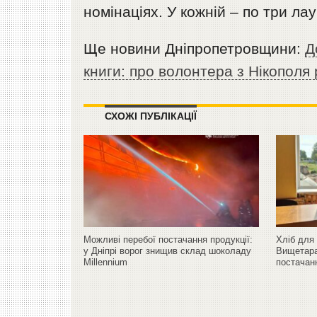
номінаціях. У кожній – по три ла
Ще новини Дніпропетровщини:
Д
книги: про волонтера з Нікополя
СХОЖІ ПУБЛІКАЦІЇ
Можливі перебої постачання продукції:
Хліб для
у Дніпрі ворог знищив склад шоколаду
Вищетара
Millennium
постачан