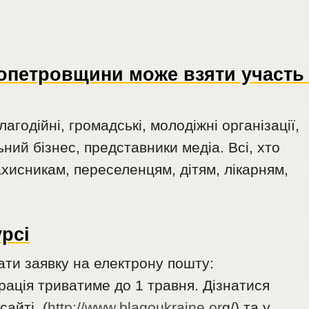
ропетровщини може взяти участь
агодійні, громадські, молодіжні організації,
ний бізнес, представники медіа. Всі, хто
хисникам, переселенцям, дітям, лікарням,
урсі
ати заявку на електрону пошту:
рація триватиме до 1 травня. Дізнатися
сайті (
http://www.blagoukraine.or
g/) та у