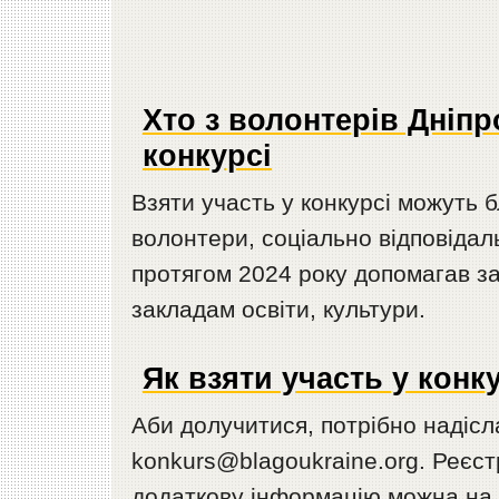
Хто з волонтерів Дніп
конкурсі
Взяти участь у конкурсі можуть бл
волонтери, соціально відповідаль
протягом 2024 року допомагав за
закладам освіти, культури.
Як взяти участь у конк
Аби долучитися, потрібно надісл
konkurs@blagoukraine.org. Реєст
додаткову інформацію можна на 