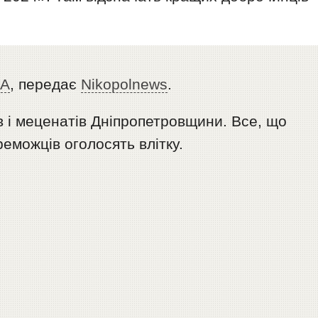
ВА
, передає
Nikopolnews
.
 і меценатів Дніпропетровщини. Все, що
реможців оголосять влітку.