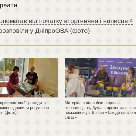
уреати.
опомагає від початку вторгнення і написав 4
 розповіли у ДніпроОВА (фото)
 прифронтової громади: у
Матеріал з поля бою надавав
сівці відновили регулярне
нікополець: відбулася презентація кни
ня (фото)
письменниці з Дніпра «Там де світло 
сягає»