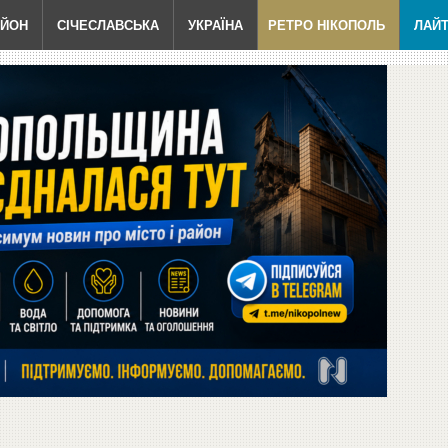
АЙОН
СІЧЕСЛАВСЬКА
УКРАЇНА
РЕТРО НІКОПОЛЬ
ЛАЙ