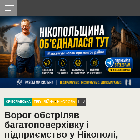
НІКОПОЛЬ
РАДІО
РАЙОН
СІЧЕСЛАВСЬКА
УКРАЇНА
РЕТРО
ЛАЙТ
УКРАЇНА
ДОПОМОГА
НІКОПОЛЬ
3
ТЕГ:
ВІЙНА
•
НІКОПОЛЬ
СІЧЕСЛАВСЬКА
Ворог обстріляв
багатоповерхівку і
підприємство у Нікополі,