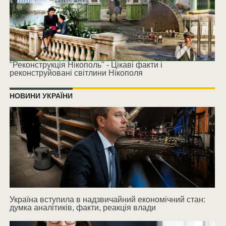
"Реконструкція Нікополь" - Цікаві факти і
реконструйовані світлини Нікополя
НОВИНИ УКРАЇНИ
Україна вступила в надзвичайний економічний стан:
думка аналітиків, факти, реакція влади