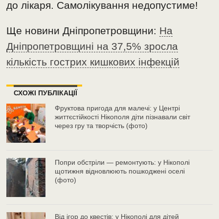
до лікаря. Самолікування недопустиме!
Ще новини Дніпропетровщини:
На
Дніпропетровщині на 37,5% зросла
кількість гострих кишкових інфекцій
СХОЖІ ПУБЛІКАЦІЇ
Фруктова пригода для малечі: у Центрі
життєстійкості Нікополя діти пізнавали світ
через гру та творчість (фото)
Попри обстріли — ремонтують: у Нікополі
щотижня відновлюють пошкоджені оселі
(фото)
Від ігор до квестів: у Нікополі для дітей