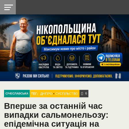
НІКОПОЛЬ
РАДІО
РАЙОН
СІЧЕСЛАВСЬКА
УКРАЇНА
РЕТРО
ЛАЙТ
УКРАЇНА
ДОПОМОГА
НІКОПОЛЬ
6
ТЕГ:
ДНІПРО
•
СУСПІЛЬСТВО
СІЧЕСЛАВСЬКА
Вперше за останній час
випадки сальмонельозу:
епідемічна ситуація на