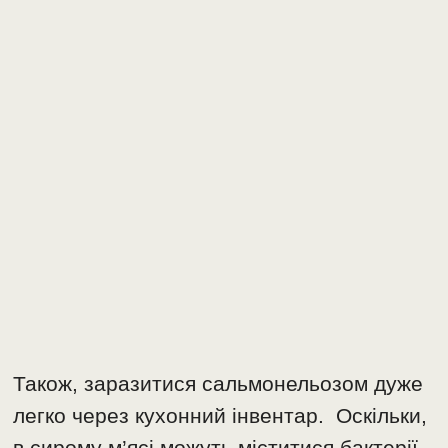
Також, заразитися сальмонельозом дуже
легко через кухонний інвентар. Оскільки,
в сирому м’ясі можуть міститися бактерії,