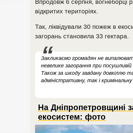
Впродовж 6 серпня, вогнеборці ре
відкритих територіях.
Так, ліквідували 30 пожеж в екос
загорань становила 33 гектара.
Закликаємо громадян не випалюват
невелике загорання при посушливій
Також за шкоду завдану довкіллю т
адміністративну, так і кримінальну 
На Дніпропетровщині за
екосистем: фото