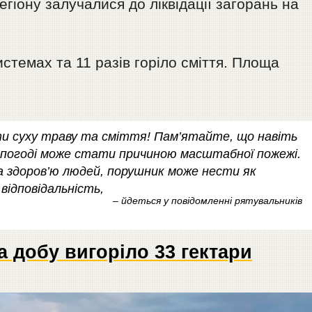
гіону залучалися до ліквідації загорань на
истемах та 11 разів горіло сміття. Площа
и суху траву та сміття! Пам’ятайте, що навіть
 погоді може стати причиною масштабної пожежі.
а здоров’ю людей, порушник може нести як
відповідальність,
– йдеться у повідомленні рятувальників
 добу вигоріло 33 гектари