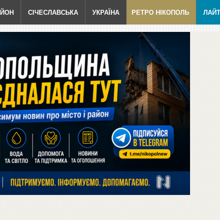
АЙОН
СІЧЕСЛАВСЬКА
УКРАЇНА
РЕТРО НІКОПОЛЬ
ЛАЙ