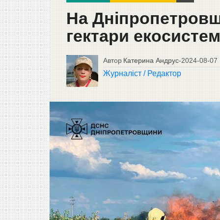
На Дніпропетровщи
гектари екосисте
Автор
Катерина Андрус
-
2024-08-07
Журналіст / Редактор