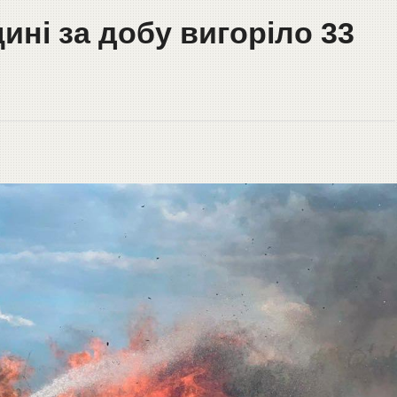
ні за добу вигоріло 33
м