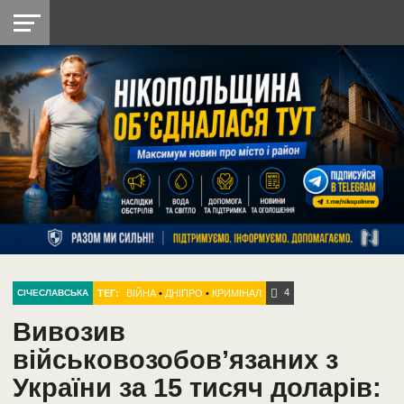
НІКОПОЛЬ
РАДІО
РАЙОН
СІЧЕСЛАВСЬКА
УКРАЇНА
РЕТРО
ЛАЙТ
УКРАЇНА
ДОПОМОГА
НІКОПОЛЬ
4
ТЕГ:
ВІЙНА
•
ДНІПРО
•
КРИМІНАЛ
СІЧЕСЛАВСЬКА
Вивозив
військовозобов’язаних з
України за 15 тисяч доларів: