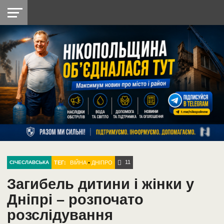
НІКОПОЛЬ
РАДІО
РАЙОН
СІЧЕСЛАВСЬКА
УКРАЇНА
РЕТРО
ЛАЙТ
УКРАЇНА
ДОПОМОГА
НІКОПОЛЬ
11
ТЕГ:
ВІЙНА
•
ДНІПРО
СІЧЕСЛАВСЬКА
Загибель дитини і жінки у
Дніпрі – розпочато
розслідування