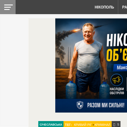
НІКОПОЛЬ
Р
5
СІЧЕСЛАВСЬКА
ТЕГ:
КРИВИЙ РІГ
•
КРИМІНАЛ