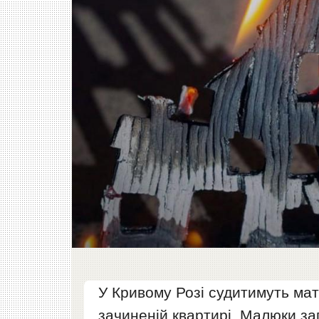
У Кривому Розі судитимуть мат
зачиненій квартирі. Малюки за