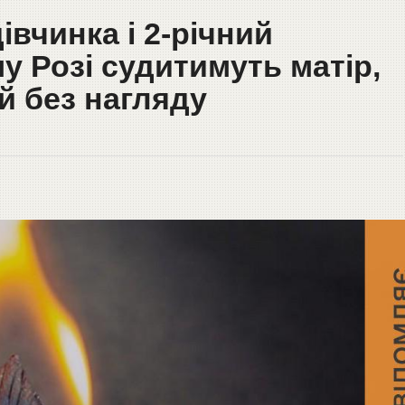
івчинка і 2-річний
у Розі судитимуть матір,
й без нагляду