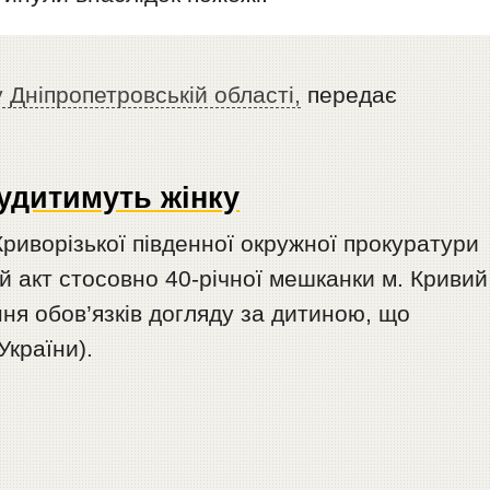
 Дніпропетровській області,
передає
судитимуть жінку
риворізької південної окружної прокуратури
 акт стосовно 40-річної мешканки м. Кривий
ння обов’язків догляду за дитиною, що
України).