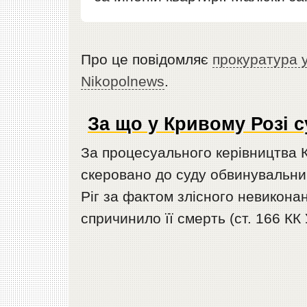
Про це повідомляє
прокуратура у
Nikopolnews
.
За що у Кривому Розі 
За процесуального керівництва К
скеровано до суду обвинувальний
Ріг за фактом злісного невикона
спричинило її смерть (ст. 166 КК 