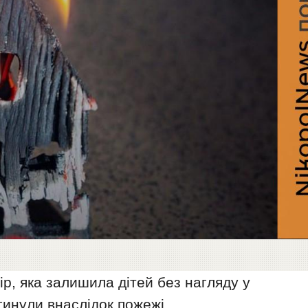
ір, яка залишила дітей без нагляду у
гинули внаслідок пожежі.