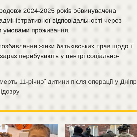
продовж 2024-2025 років обвинувачена
дміністративної відповідальності через
и умовами проживання.
позбавлення жінки батьківських прав щодо її
і зараз перебувають у центрі соціально-
мерть 11-річної дитини після операції у Дніпр
підозру