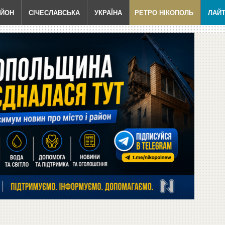
АЙОН
СІЧЕСЛАВСЬКА
УКРАЇНА
РЕТРО НІКОПОЛЬ
ЛАЙ