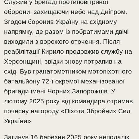
Служив у бригаді протиповітряної
оборони, захищаючи небо над Дніпром.
Згодом боронив Україну на східному
напрямку, де разом із побратимами двічі
виходили з ворожого оточення. Після
реабілітації Кирило продовжив службу на
Херсонщині, звідки знову потрапив на
схід. Був гранатометником мотопіхотного
батальйону 72-ї окремої механізованої
бригади імені Чорних Запорожців. У
лютому 2025 року від командира отримав
почесну нагороду «Піхота Збройних Сил
України».
Загинув 16 березня 2025 року неподалік