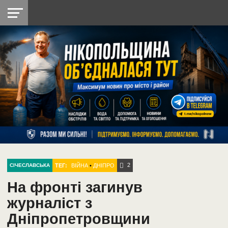
НІКОПОЛЬ
РАДІО
РАЙОН
СІЧЕСЛАВСЬКА
УКРАЇНА
РЕТРО
ЛАЙТ
УКРАЇНА
ДОПОМОГА
НІКОПОЛЬ
2
ТЕГ:
ВІЙНА
•
ДНІПРО
СІЧЕСЛАВСЬКА
На фронті загинув
журналіст з
Дніпропетровщини