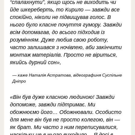
“спалахнути”, якщо щось не виходить чи
йде шкереберть, то Кирило — завжди все
спокійно, ніколи не підвищував голос. В
нього було класне почуття гумору. Завжди
всім допомагав, до всього підходив із
розумінням. Дуже любив свою роботу,
часто залишався з ночівлею, аби закінчити
монтаж матеріалів. Просто не віриться,
якийсь дурний сон»,
— каже Наталія Астратова, відеографиня Суспільне
Дніпро
«Він був дуже класною людиною! Завжди
допоможе, завжди підтримає. Ми
обожнюємо його… Обожнювали. Особисто
для мене він був не просто колегою, він —
як брат. Ми часто з ним переписувалися,
наскільки це в нього виходило… Я досі в