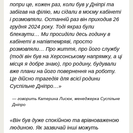
попри це, кожен раз, коли був у Дніпрі та
забігав на філію, ми сідали в моєму кабінеті
і розмовляли. Останній раз він приходив 26
грудня 2024 року. Тоді якраз були
блекаути… Ми просиділи десь годину в
кабінеті в напівтемряві, просто
розмовляли… Про життя, про його службу
(тоді він був на Херсонському напрямку, а ці
місця я добре знаю), про родину, будували
вже плани на його повернення на роботу.
Це дійсно трагедія для всієї родини
Суспільне Дніпро…»
— говорить Катерина Лисюк, менеджерка Суспільне
Дніпро
«Він був дуже спокійною та врівноваженою
людиною. Як зазвичай інші можуть