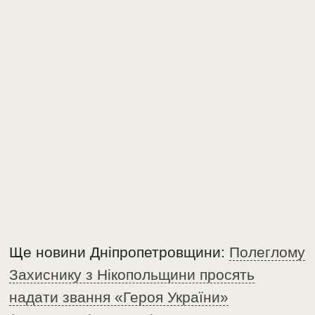
Ще новини Дніпропетровщини:
Полеглому
Захиснику з Нікопольщини просять
надати звання «Героя України»