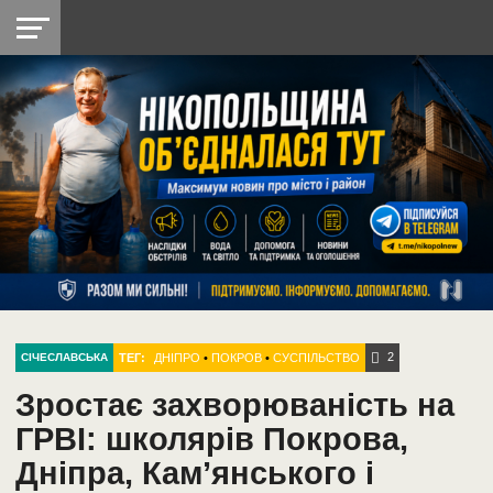
НІКОПОЛЬ
РАДІО
РАЙОН
СІЧЕСЛАВСЬКА
УКРАЇНА
РЕТРО
ЛАЙТ
УКРАЇНА
ДОПОМОГА
НІКОПОЛЬ
2
ТЕГ:
ДНІПРО
•
ПОКРОВ
•
СУСПІЛЬСТВО
СІЧЕСЛАВСЬКА
Зростає захворюваність на
ГРВІ: школярів Покрова,
Дніпра, Кам’янського і