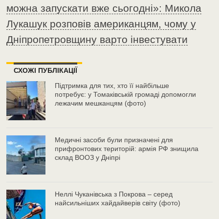
можна запускати вже сьогодні»: Микола
Лукашук розповів американцям, чому у
Дніпропетровщину варто інвестувати
СХОЖІ ПУБЛІКАЦІЇ
Підтримка для тих, хто її найбільше
потребує: у Томаківській громаді допомогли
лежачим мешканцям (фото)
Медичні засоби були призначені для
прифронтових територій: армія РФ знищила
склад ВООЗ у Дніпрі
Неллі Чуканівська з Покрова – серед
найсильніших хайдайверів світу (фото)