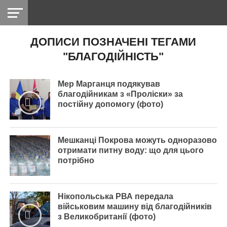
ДОПИСИ ПОЗНАЧЕНІ ТЕГАМИ
НІКОПОЛЬ
РАДІО
РАЙОН
СІЧЕСЛАВСЬКА
УКРАЇНА
РЕТРО
ЛАЙТ
УКРАЇНА
ДОПОМОГА
"БЛАГОДІЙНІСТЬ"
НІКОПОЛЬ
Мер Марганця подякував
благодійникам з «Проліски» за
постійну допомогу (фото)
Мешканці Покрова можуть одноразово
отримати питну воду: що для цього
потрібно
Нікопольська РВА передала
військовим машину від благодійників
з Великобританії (фото)