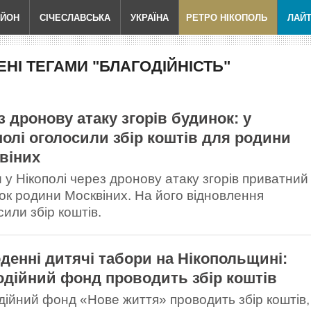
АЙОН
СІЧЕСЛАВСЬКА
УКРАЇНА
РЕТРО НІКОПОЛЬ
ЛАЙ
НІ ТЕГАМИ "БЛАГОДІЙНІСТЬ"
з дронову атаку згорів будинок: у
полі оголосили збір коштів для родини
віних
 у Нікополі через дронову атаку згорів приватний
ок родини Москвіних. На його відновлення
или збір коштів.
денні дитячі табори на Нікопольщині:
одійний фонд проводить збір коштів
дійний фонд «Нове життя» проводить збір коштів,