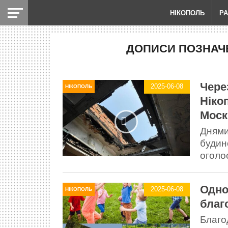
НІКОПОЛЬ
Р
ДОПИСИ ПОЗНАЧЕ
Чере
2025-06-08
НІКОПОЛЬ
Ніко
Моск
Днями
будин
оголос
Одно
2025-06-08
НІКОПОЛЬ
благ
Благо