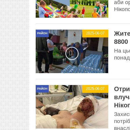
аби о
Нікоп
Жите
2025-06-07
РАЙОН
8800
На ць
понад
Отри
2025-06-07
РАЙОН
влуч
Ніко
Захис
потрі
внасл