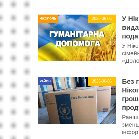
У Ні
2025-06-06
НІКОПОЛЬ
вида
пода
У Нік
сімейн
«Доло
Без г
2025-06-06
РАЙОН
Ніко
грош
прод
Раніш
зменш
інфор