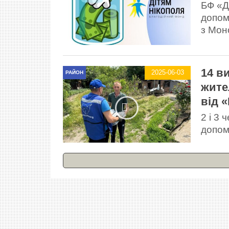
БФ «Д
допом
з Мон
14 в
2025-06-03
РАЙОН
жите
від 
2 і 3
допомо