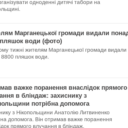
рганізувати одноденні дитячі табори на
ольщині.
лям Марганецької громади видали пона
 пляшок води (фото)
ому тижні жителям Марганецької громади видали
 8800 пляшок води.
мав важке поранення внаслідок прямого
ання в бліндаж: захиснику з
польщини потрібна допомога
нику з Нікопольщини Анатолію Литвиненко
бна допомога. Він отримав важке поранення
ідок прямого влучання в бліндаж.