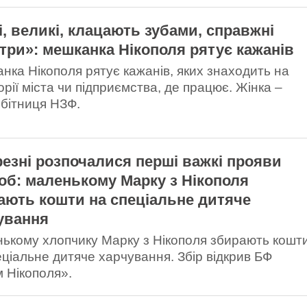
і, великі, клацають зубами, справжні
три»: мешканка Нікополя рятує кажанів
нка Нікополя рятує кажанів, яких знаходить на
орії міста чи підприємства, де працює. Жінка –
обітниця НЗФ.
резні розпочалися перші важкі прояви
об: маленькому Марку з Нікополя
ають кошти на спеціальне дитяче
ування
ькому хлопчику Марку з Нікополя збирають кошт
еціальне дитяче харчування. Збір відкрив БФ
м Нікополя».