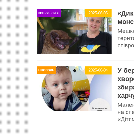
«Дик
2025-06-05
ЗВОРУШЛИВЕ
монс
Мешка
терит
співр
У бе
2025-06-04
НІКОПОЛЬ
хвор
збир
харч
Мален
на сп
«Дітя