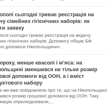
кополі сьогодні триває реєстрація на
чу сімейних гігієнічних наборів: як
ти заявку
ополі сьогодні триває реєстрація на видачу
их гігієнічних наборів. Допомогу обіцяє БФ
ні допомоги Нікопольщини».
ороху, менше квасолі і м’яса: на
польщині зменшився не тільки розмір
ової допомоги від ООН, а і вміст
уктового набору
е ми вже повідомляли про те, що на Нікопольщині
ився розмір грошової допомоги від ООН. Таку
мацію оприлюднювали,...