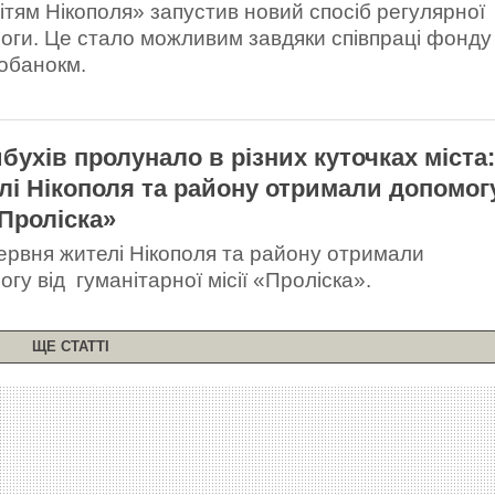
ітям Нікополя» запустив новий спосіб регулярної
оги. Це стало можливим завдяки співпраці фонду
обанокм.
ибухів пролунало в різних куточках міста
лі Нікополя та району отримали допомог
«Проліска»
 червня жителі Нікополя та району отримали
гу від гуманітарної місії «Проліска».
ЩЕ СТАТТІ