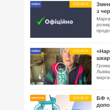
Змен
2025-06-04
РАЙОН
з че
Марга
розмі
продо
«Нар
2025-06-04
РАЙОН
шкар
Грома
Львів
марга
БФ «
2025-06-03
НІКОПОЛЬ
допо