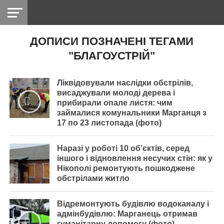
ДОПИСИ ПОЗНАЧЕНІ ТЕГАМИ
НІКОПОЛЬ
РАДІО
РАЙОН
СІЧЕСЛАВСЬКА
УКРАЇНА
РЕТРО
ЛАЙТ
УКРАЇНА
ДОПОМОГА
"БЛАГОУСТРІЙ"
НІКОПОЛЬ
Ліквідовували наслідки обстрілів,
висаджували молоді дерева і
прибирали опале листя: чим
займалися комунальники Марганця з
17 по 23 листопада (фото)
Наразі у роботі 10 об’єктів, серед
іншого і відновлення несучих стін: як у
Нікополі ремонтують пошкоджене
обстрілами житло
Відремонтують будівлю водоканалу і
адмінбудівлю: Марганець отримав
гуманітарну допомогу (фото)