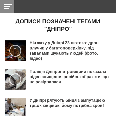
ДОПИСИ ПОЗНАЧЕНІ ТЕГАМИ
НІКОПОЛЬ
РАДІО
РАЙОН
СІЧЕСЛАВСЬКА
УКРАЇНА
РЕТРО
ЛАЙТ
УКРАЇНА
ДОПОМОГА
"ДНІПРО"
НІКОПОЛЬ
Ніч жаху у Дніпрі 23 лютого: дрон
влучив у багатоповерхівку, під
завалами шукають людей (фото,
відео)
Поліція Дніпропетровщини показала
відео знищення російської ракети, що
не розірвалася
У Дніпрі рятують бійця з ампутацією
трьох кінцівок: йому потрібна кров!