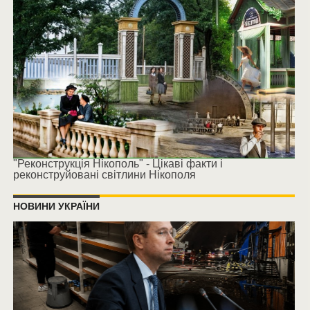
"Реконструкція Нікополь" - Цікаві факти і
реконструйовані світлини Нікополя
НОВИНИ УКРАЇНИ