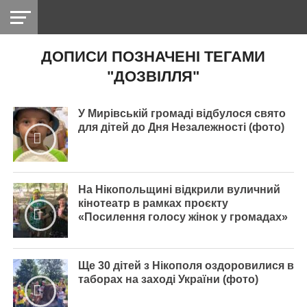
ДОПИСИ ПОЗНАЧЕНІ ТЕГАМИ
НІКОПОЛЬ
РАДІО
РАЙОН
СІЧЕСЛАВСЬКА
УКРАЇНА
РЕТРО
ЛАЙТ
УКРАЇНА
ДОПОМОГА
"ДОЗВІЛЛЯ"
НІКОПОЛЬ
У Мирівській громаді відбулося свято
для дітей до Дня Незалежності (фото)
На Нікопольщині відкрили вуличний
кінотеатр в рамках проєкту
«Посилення голосу жінок у громадах»
Ще 30 дітей з Нікополя оздоровилися в
таборах на заході України (фото)