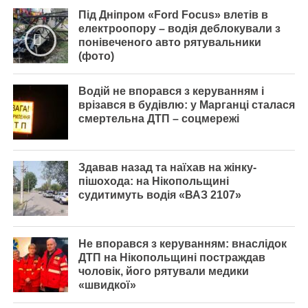
Під Дніпром «Ford Focus» влетів в
електроопору – водія деблокували з
понівеченого авто рятувальники
(фото)
Водій не впорався з керуванням і
врізався в будівлю: у Марганці сталася
смертельна ДТП – соцмережі
Здавав назад та наїхав на жінку-
пішохода: на Нікопольщині
судитимуть водія «ВАЗ 2107»
Не впорався з керуванням: внаслідок
ДТП на Нікопольщині постраждав
чоловік, його рятували медики
«швидкої»