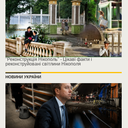
"Реконструкція Нікополь" - Цікаві факти і
реконструйовані світлини Нікополя
НОВИНИ УКРАЇНИ