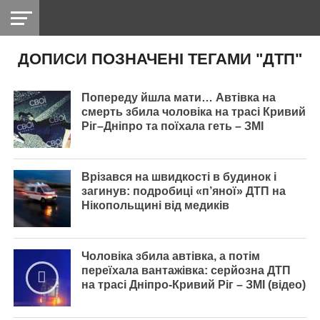
ДОПИСИ ПОЗНАЧЕНІ ТЕГАМИ "ДТП"
НІКОПОЛЬ
РАДІО
РАЙОН
СІЧЕСЛАВСЬКА
УКРАЇНА
РЕТРО
ЛАЙТ
УКРАЇНА
ДОПОМОГА
НІКОПОЛЬ
Попереду йшла мати… Автівка на
смерть збила чоловіка на трасі Кривий
Ріг–Дніпро та поїхала геть – ЗМІ
Врізався на швидкості в будинок і
загинув: подробиці «п’яної» ДТП на
Нікопольщині від медиків
Чоловіка збила автівка, а потім
переїхала вантажівка: серйозна ДТП
на трасі Дніпро-Кривий Ріг – ЗМІ (відео)