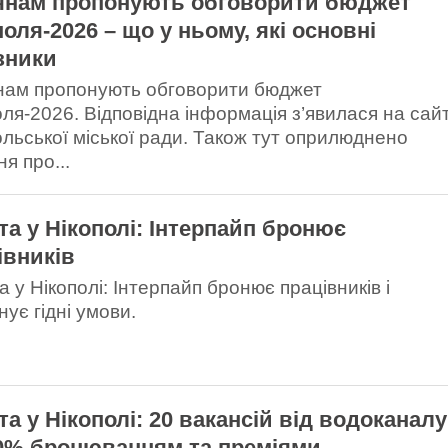
янам пропонують обговорити бюджет
поля-2026 – що у ньому, які основні
зники
нам пропонують обговорити бюджет
оля-2026. Відповідна інформація з’явилася на сайт
ольської міської ради. Також тут оприлюднено
я про...
та у Нікополі: Інтерпайп бронює
івників
 у Нікополі: Інтерпайп бронює працівників і
ує гідні умови.
та у Нікополі: 20 вакансій від водоканалу
00% бронюванням та преміями