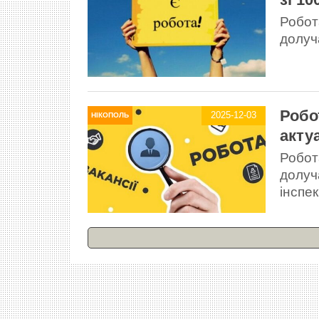
Робот
долуч
Робо
2025-12-03
НІКОПОЛЬ
акту
Робот
долуч
інспек