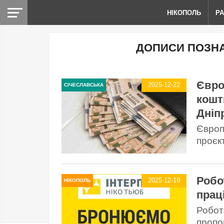
НІКОПОЛЬ
Р
ДОПИСИ ПОЗНА
Євро
2025-12-22
СІЧЕСЛАВСЬКА
кошт
Дніп
Європ
проєк
Робо
2025-12-19
НІКОПОЛЬ
прац
Робота
пропон