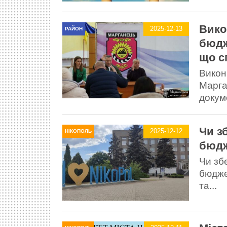
Вико
2025-12-13
РАЙОН
бюдж
що с
Викон
Марга
докум
Чи з
2025-12-12
НІКОПОЛЬ
бюдж
Чи зб
бюдже
та...