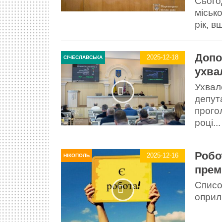
Сьогод
міськ
рік, в
Допо
2025-12-18
СІЧЕСЛАВСЬКА
ухва
Ухвал
депут
прого
році...
Робо
2025-12-16
НІКОПОЛЬ
прем
Списо
оприл