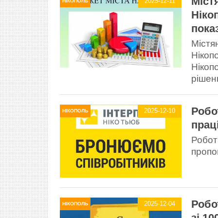
Міст
2025-12-11
НІКОПОЛЬ
Ніко
пока
Містя
Нікоп
Нікоп
рішенн
Робо
2025-12-10
НІКОПОЛЬ
прац
Робота
пропон
Робо
2025-12-04
НІКОПОЛЬ
зі 1