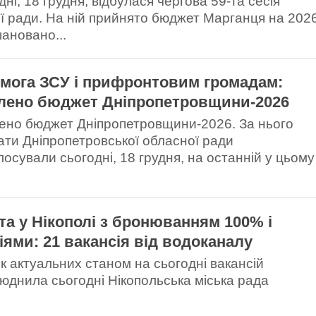
ні, 18 грудня, відбулася чергова 59-та сесія
ої ради. На ній прийнято бюджет Марганця на 202
шановано...
мога ЗСУ і прифронтовим громадам:
лено бюджет Дніпропетровщини-2026
ено бюджет Дніпропетровщини-2026. За нього
ати Дніпропетровської обласної ради
лосували сьогодні, 18 грудня, на останній у цьому
та у Нікополі з бронюванням 100% і
іями: 21 вакансія від водоканалу
к актуальних станом на сьогодні вакансій
юднила сьогодні Нікопольська міська рада