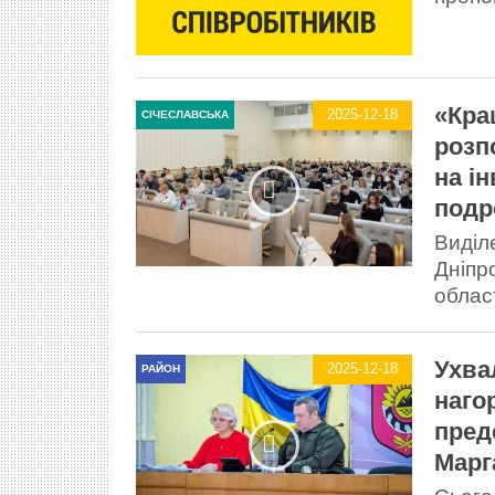
«Кра
2025-12-18
СІЧЕСЛАВСЬКА
розп
на і
подр
Виділ
Дніпр
област
Ухва
2025-12-18
РАЙОН
наго
пред
Марг