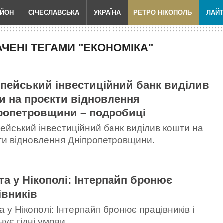
АЙОН
СІЧЕСЛАВСЬКА
УКРАЇНА
РЕТРО НІКОПОЛЬ
ЛАЙ
ЧЕНІ ТЕГАМИ "ЕКОНОМІКА"
пейський інвестиційний банк виділив
и на проєкти відновлення
ропетровщини – подробиці
ейський інвестиційний банк виділив кошти на
ти відновлення Дніпропетровщини.
та у Нікополі: Інтерпайп бронює
івників
 у Нікополі: Інтерпайп бронює працівників і
ує гідні умови.