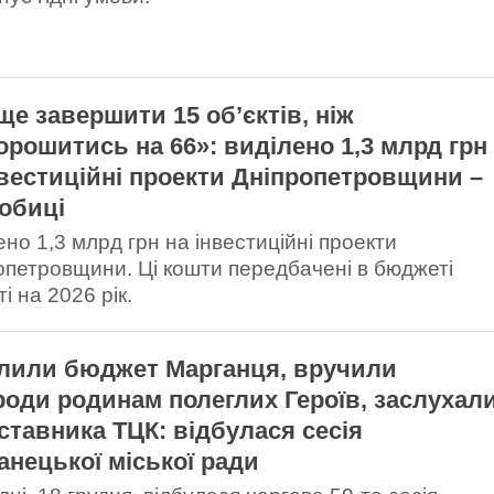
ще завершити 15 об’єктів, ніж
орошитись на 66»: виділено 1,3 млрд грн
нвестиційні проекти Дніпропетровщини –
обиці
ено 1,3 млрд грн на інвестиційні проекти
опетровщини. Ці кошти передбачені в бюджеті
і на 2026 рік.
лили бюджет Марганця, вручили
роди родинам полеглих Героїв, заслухал
ставника ТЦК: відбулася сесія
анецької міської ради