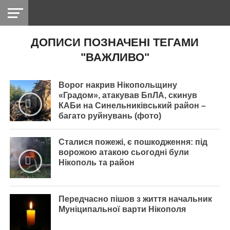
ДОПИСИ ПОЗНАЧЕНІ ТЕГАМИ
НІКОПОЛЬ
РАДІО
РАЙОН
СІЧЕСЛАВСЬКА
УКРАЇНА
РЕТРО
ЛАЙТ
УКРАЇНА
ДОПОМОГА
"ВАЖЛИВО"
НІКОПОЛЬ
Ворог накрив Нікопольщину
«Градом», атакував БпЛА, скинув
КАБи на Синельниківський район –
багато руйнувань (фото)
Сталися пожежі, є пошкодження: під
ворожою атакою сьогодні були
Нікополь та район
Передчасно пішов з життя начальник
Муніципальної варти Нікополя