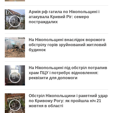
Армія рф гатила по Нікопольщині і
атакувала Кривий Ріг: семеро
постраждалих
На Нікопольщині внаслідок ворожого
обстрілу горів зруйнований житловий
будинок
На Нікопольщині під обстріл потрапив
храм ПЦУ і потребує відновлення:
реквізити для допомоги
Обстріл Нікопольщини і ракетний удар
по Кривому Рогу: як пройшла ніч 21
жовтня в області