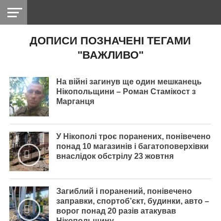
ДОПИСИ ПОЗНАЧЕНІ ТЕГАМИ
НІКОПОЛЬ
РАДІО
РАЙОН
СІЧЕСЛАВСЬКА
УКРАЇНА
РЕТРО
ЛАЙТ
УКРАЇНА
ДОПОМОГА
"ВАЖЛИВО"
НІКОПОЛЬ
На війні загинув ще один мешканець
Нікопольщини – Роман Стамікост з
Марганця
У Нікополі троє поранених, понівечено
понад 10 магазинів і багатоповерхівки
внаслідок обстрілу 23 жовтня
Загиблий і поранений, понівечено
заправки, спортоб’єкт, будинки, авто –
ворог понад 20 разів атакував
Нікопольщину