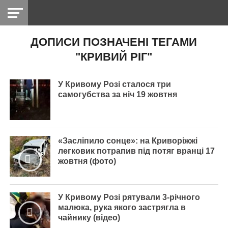
ДОПИСИ ПОЗНАЧЕНІ ТЕГАМИ
НІКОПОЛЬ
РАДІО
РАЙОН
СІЧЕСЛАВСЬКА
УКРАЇНА
РЕТРО
ЛАЙТ
УКРАЇНА
ДОПОМОГА
"КРИВИЙ РІГ"
НІКОПОЛЬ
У Кривому Розі сталося три
самогубства за ніч 19 жовтня
«Засліпило сонце»: на Криворіжжі
легковик потрапив під потяг вранці 17
жовтня (фото)
У Кривому Розі рятували 3-річного
малюка, рука якого застрягла в
чайнику (відео)