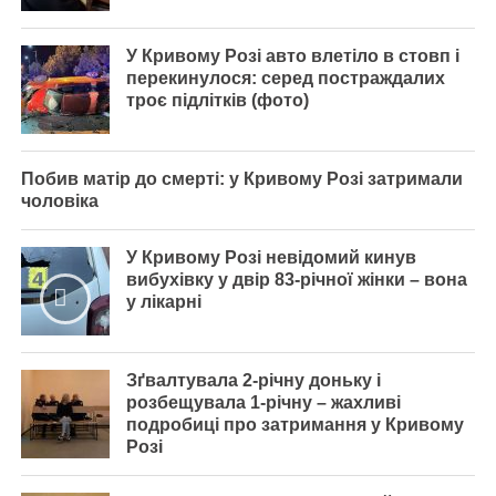
У Кривому Розі авто влетіло в стовп і
перекинулося: серед постраждалих
троє підлітків (фото)
Побив матір до смерті: у Кривому Розі затримали
чоловіка
У Кривому Розі невідомий кинув
вибухівку у двір 83-річної жінки – вона
у лікарні
Зґвалтувала 2-річну доньку і
розбещувала 1-річну – жахливі
подробиці про затримання у Кривому
Розі