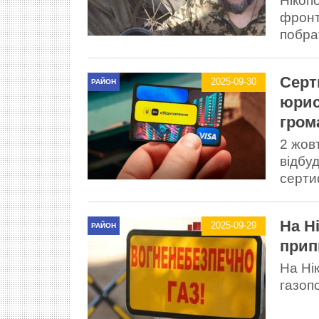
Нікоп
фронт
побра
Серт
2025-09-30
РАЙОН
юрис
гром
2 жов
відбуд
серти
На Н
2025-09-29
РАЙОН
прип
На Ні
газоп