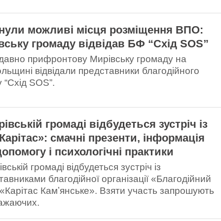
нули можливі місця розміщення ВПО:
вську громаду відвідав БФ “Схід SOS”
авно прифронтову Мирівську громаду на
ольщині відвідали представники благодійного
 “Схід SOS”.
рівській громаді відбудеться зустріч із
Карітас»: смачні презенти, інформація
допомогу і психологічні практики
вській громаді відбудеться зустріч із
тавниками благодійної організації «Благодійний
«Карітас Камʼянське». Взяти участь запрошують
бажаючих.