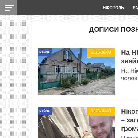
НІКОПОЛЬ
Р
ДОПИСИ ПОЗН
На Н
2025-10-03
РАЙОН
знай
На Ні
чолов
Ніко
2025-10-03
РАЙОН
– за
гром