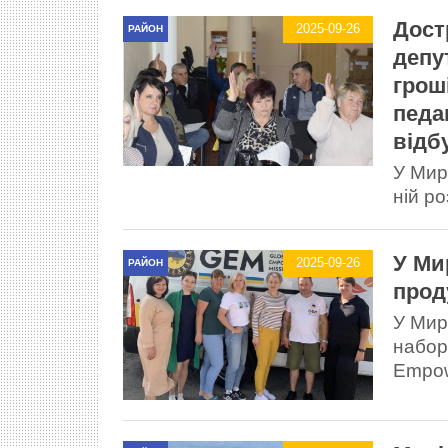
Дост
2025-09-26
РАЙОН
депу
грош
педа
відб
У Мир
ній р
У Ми
2025-09-26
РАЙОН
прод
У Мир
набори
Empow