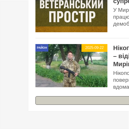
супр
У Мирі
працю
демоб
Ніко
2025-09-22
РАЙОН
– ві
Мирі
Нікоп
повер
вдом