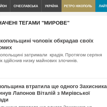
АЙОН
СІЧЕСЛАВСЬКА
УКРАЇНА
РЕТРО НІКОПОЛЬ
ЛАЙ
АЧЕНІ ТЕГАМИ "МИРОВЕ"
ікопольщині чоловік обкрадав своїх
омих
копольщині затримали крадія. Протягом серпня
ік здійснив низку майнових злочинів.
польщина втратила ще одного Захисника
гинув Лапонов Віталій з Мирівської
ади