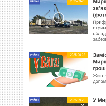
Мирі
2025-09-23
РАЙОН
зв’я
(фот
Прифр
отрим
облад
забез
Замі
2025-09-22
РАЙОН
Мирі
грош
Жител
допом
У Ми
2025-09-22
РАЙОН