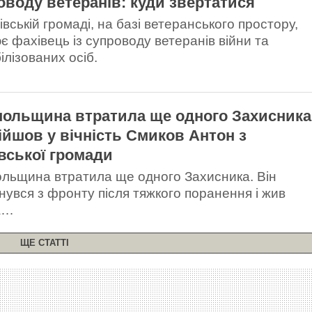
оводу ветеранів: куди звертатися
вській громаді, на базі ветеранського простору,
є фахівець із супроводу ветеранів війни та
ілізованих осіб.
польщина втратила ще одного Захисника
дійшов у вічність Смиков Антон з
вської громади
ольщина втратила ще одного Захисника. Він
нувся з фронту після тяжкого поранення і жив
а…
ЩЕ СТАТТІ