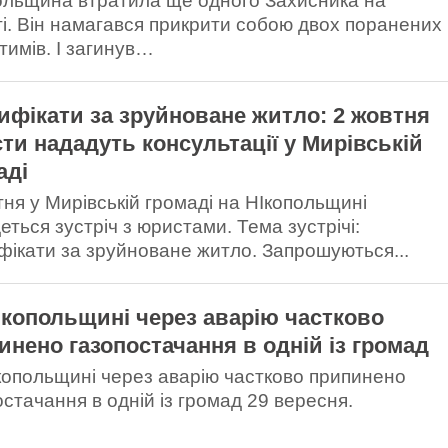
ольщина втратила ще одного Захисника на
і. Він намагався прикрити собою двох поранених
тимів. І загинув…
ифікати за зруйноване житло: 2 жовтня
ти нададуть консультації у Мирівській
аді
тня у Мирівській громаді на НІкопольщині
еться зустріч з юристами. Тема зустрічі:
фікати за зруйноване житло. Запрошуються...
ікопольщині через аварію частково
инено газопостачання в одній із громад
копольщині через аварію частково припинено
остачання в одній із громад 29 вересня.