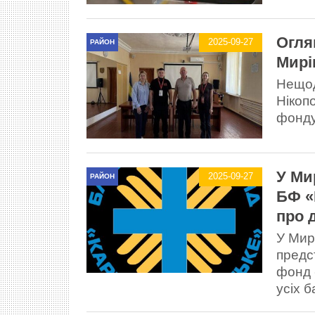
Огля
2025-09-27
РАЙОН
Мирі
Нещод
Нікоп
фонду
У Ми
2025-09-27
РАЙОН
БФ «
про 
У Мирі
предс
фонд 
усіх 