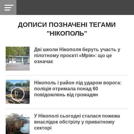
ДОПИСИ ПОЗНАЧЕНІ ТЕГАМИ
НІКОПОЛЬ
РАДІО
РАЙОН
СІЧЕСЛАВСЬКА
УКРАЇНА
РЕТРО
ЛАЙТ
УКРАЇНА
ДОПОМОГА
"НІКОПОЛЬ"
НІКОПОЛЬ
Дві школи Нікополя беруть участь у
пілотному проєкті «Мрія»: що це
означає
Нікополь і район під ударом ворога:
поліція отримала понад 60
повідомлень від громадян
У Нікополі сьогодні сталася пожежа
внаслідок обстрілу у приватному
секторі