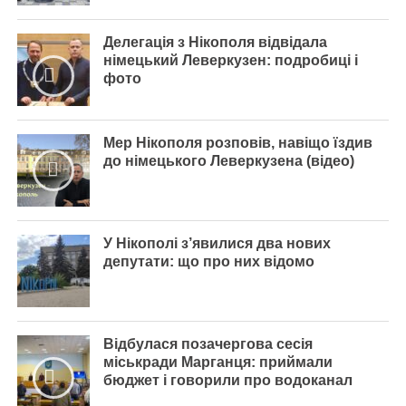
Делегація з Нікополя відвідала
німецький Леверкузен: подробиці і
фото
Мер Нікополя розповів, навіщо їздив
до німецького Леверкузена (відео)
У Нікополі з’явилися два нових
депутати: що про них відомо
Відбулася позачергова сесія
міськради Марганця: приймали
бюджет і говорили про водоканал