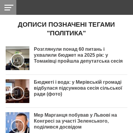
ДОПИСИ ПОЗНАЧЕНІ ТЕГАМИ
НІКОПОЛЬ
РАДІО
РАЙОН
СІЧЕСЛАВСЬКА
УКРАЇНА
РЕТРО
ЛАЙТ
УКРАЇНА
ДОПОМОГА
"ПОЛІТИКА"
НІКОПОЛЬ
Розглянули понад 60 питань і
ухвалили бюджет на 2025 рік: у
Томаківці пройшла депутатська сесія
Бюджеті і вода: у Мирівській громаді
відбулася підсумкова сесія сільської
ради (фото)
Мер Марганця побував у Львові на
Конгресі за участі Зеленського,
поділився досвідом