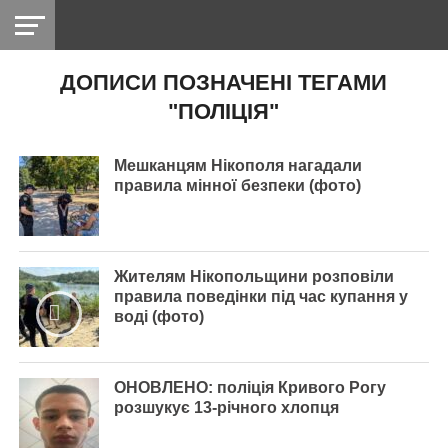
ДОПИСИ ПОЗНАЧЕНІ ТЕГАМИ
НІКОПОЛЬ
РАДІО
РАЙОН
СІЧЕСЛАВСЬКА
УКРАЇНА
РЕТРО
ЛАЙТ
УКРАЇНА
ДОПОМОГА
"ПОЛІЦІЯ"
НІКОПОЛЬ
Мешканцям Нікополя нагадали
правила мінної безпеки (фото)
Жителям Нікопольщини розповіли
правила поведінки під час купання у
воді (фото)
ОНОВЛЕНО: поліція Кривого Рогу
розшукує 13-річного хлопця