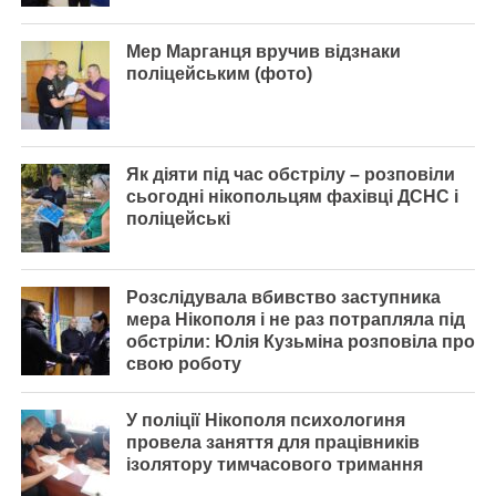
Мер Марганця вручив відзнаки
поліцейським (фото)
Як діяти під час обстрілу – розповіли
сьогодні нікопольцям фахівці ДСНС і
поліцейські
Розслідувала вбивство заступника
мера Нікополя і не раз потрапляла під
обстріли: Юлія Кузьміна розповіла про
свою роботу
У поліції Нікополя психологиня
провела заняття для працівників
ізолятору тимчасового тримання