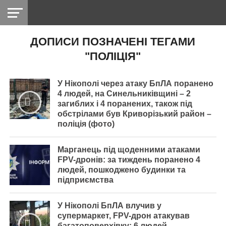
ДОПИСИ ПОЗНАЧЕНІ ТЕГАМИ
НІКОПОЛЬ
РАДІО
РАЙОН
СІЧЕСЛАВСЬКА
УКРАЇНА
РЕТРО
ЛАЙТ
УКРАЇНА
ДОПОМОГА
"ПОЛІЦІЯ"
НІКОПОЛЬ
У Нікополі через атаку БпЛА поранено
4 людей, на Синельниківщині – 2
загиблих і 4 поранених, також під
обстрілами був Криворізький район –
поліція (фото)
Марганець під щоденними атаками
FPV-дронів: за тиждень поранено 4
людей, пошкоджено будинки та
підприємства
У Нікополі БпЛА влучив у
супермаркет, FPV-дрон атакував
багатоповерхівку: 6 людей