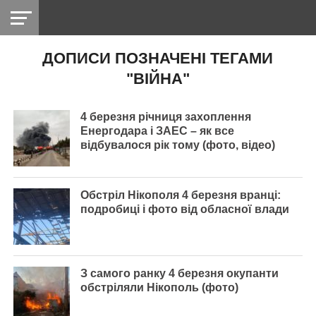
ДОПИСИ ПОЗНАЧЕНІ ТЕГАМИ
НІКОПОЛЬ
РАДІО
РАЙОН
СІЧЕСЛАВСЬКА
УКРАЇНА
РЕТРО
ЛАЙТ
УКРАЇНА
ДОПОМОГА
"ВІЙНА"
НІКОПОЛЬ
4 березня річниця захоплення
Енергодара і ЗАЕС – як все
відбувалося рік тому (фото, відео)
Обстріл Нікополя 4 березня вранці:
подробиці і фото від обласної влади
З самого ранку 4 березня окупанти
обстріляли Нікополь (фото)