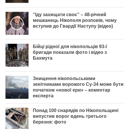
“Іду захищати своє” – 48-річний
мешканець Нікополя розповів, чому
вступив до Гвардії Наступу (відео)
Бійці рідної для нікопольців 93-ї
бригади показали фото і відео з
Бахмута
Знищення нікопольськими
зенітниками ворожого Су-34 може бути
початком «нової ери» – коментар
експерта
Понад 100 снарядів по Нікопольщині
випустив ворог вдень третього
березня: фото