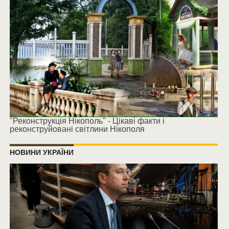
"Реконструкція Нікополь" - Цікаві факти і
реконструйовані світлини Нікополя
НОВИНИ УКРАЇНИ