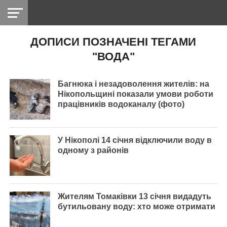
ДОПИСИ ПОЗНАЧЕНІ ТЕГАМИ
НІКОПОЛЬ
РАДІО
РАЙОН
СІЧЕСЛАВСЬКА
УКРАЇНА
РЕТРО
ЛАЙТ
УКРАЇНА
ДОПОМОГА
"ВОДА"
НІКОПОЛЬ
Багнюка і незадоволення жителів: на
Нікопольщині показали умови роботи
працівників водоканалу (фото)
У Нікополі 14 січня відключили воду в
одному з районів
Жителям Томаківки 13 січня видадуть
бутильовану воду: хто може отримати