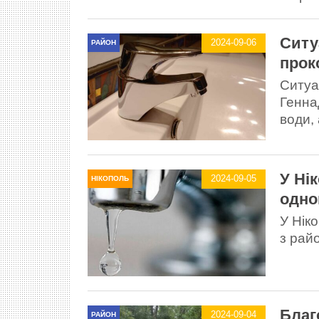
Ситу
2024-09-06
РАЙОН
прок
Ситуа
Генна
води, 
У Ні
2024-09-05
НІКОПОЛЬ
одно
У Нік
з райо
Благ
2024-09-04
РАЙОН