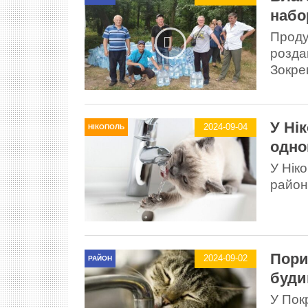
набо
Проду
розда
Зокре
У Ні
2024-09-04
НІКОПОЛЬ
одно
У Нік
районі
Пори
2024-09-02
РАЙОН
буди
У Пок