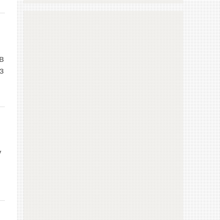
в
з
у