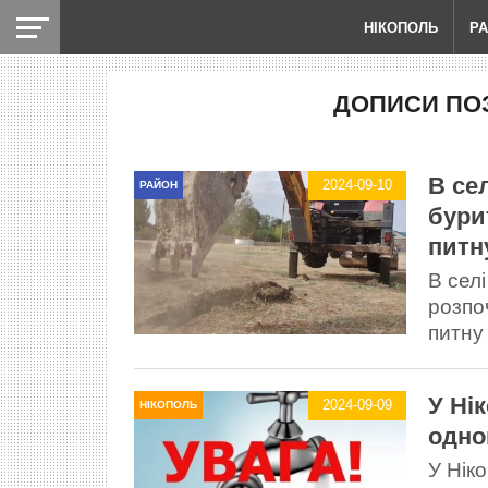
НІКОПОЛЬ
Р
ДОПИСИ ПОЗ
В се
2024-09-10
РАЙОН
бури
питн
В сел
розпо
питну
У Ні
2024-09-09
НІКОПОЛЬ
одно
У Нік