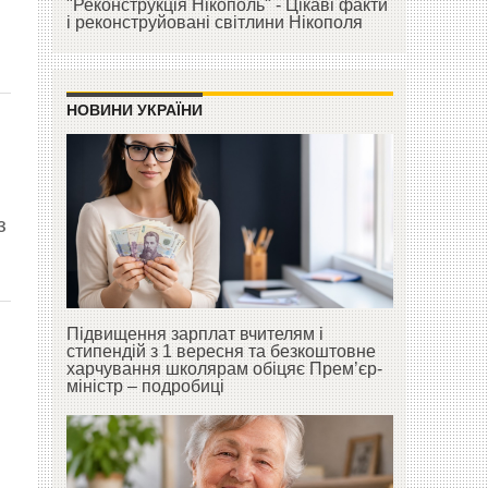
"Реконструкція Нікополь" - Цікаві факти
і реконструйовані світлини Нікополя
НОВИНИ УКРАЇНИ
з
Підвищення зарплат вчителям і
стипендій з 1 вересня та безкоштовне
харчування школярам обіцяє Прем’єр-
міністр – подробиці