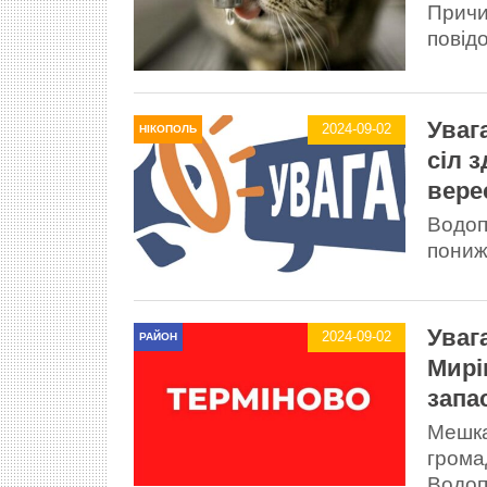
Причи
повід
Уваг
2024-09-02
НІКОПОЛЬ
сіл 
вере
Водоп
пониж
Уваг
2024-09-02
РАЙОН
Мирі
запа
Мешка
грома
Водоп