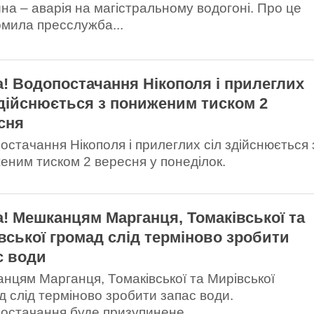
на – аварія на магістральному водогоні. Про це
омила пресслужба...
а! Водопостачання Нікополя і прилеглих
здійснюється з пониженим тиском 2
сня
остачання Нікополя і прилеглих сіл здійснюється 
еним тиском 2 вересня у понеділок.
а! Мешканцям Марганця, Томаківської та
вської громад слід терміново зробити
с води
нцям Марганця, Томаківської та Мирівської
д слід терміново зробити запас води.
остачання буде призупинене.