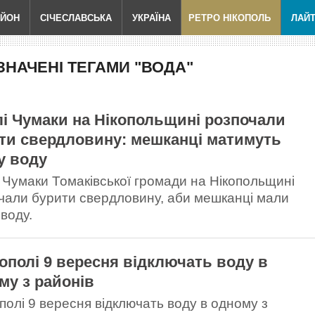
АЙОН
СІЧЕСЛАВСЬКА
УКРАЇНА
РЕТРО НІКОПОЛЬ
ЛАЙ
НАЧЕНІ ТЕГАМИ "ВОДА"
лі Чумаки на Нікопольщині розпочали
ти свердловину: мешканці матимуть
у воду
і Чумаки Томаківської громади на Нікопольщині
чали бурити свердловину, аби мешканці мали
 воду.
кополі 9 вересня відключать воду в
му з районів
ополі 9 вересня відключать воду в одному з