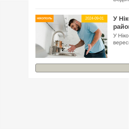
У Ні
2024-09-01
НІКОПОЛЬ
райо
У Нік
верес