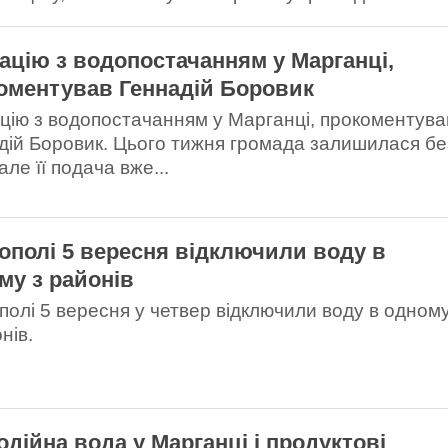
ацію з водопостачанням у Марганці,
оментував Геннадій Боровик
цію з водопостачанням у Марганці, прокоментува
дій Боровик. Цього тижня громада залишилася бе
але її подача вже...
кополі 5 вересня відключили воду в
му з районів
ополі 5 вересня у четвер відключили воду в одном
нів.
одійна вода у Марганці і продуктові