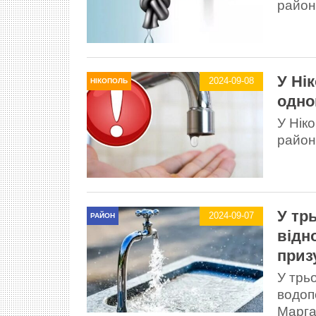
район
У Ні
2024-09-08
НІКОПОЛЬ
одно
У Нік
район
У тр
2024-09-07
РАЙОН
відн
приз
У трь
водоп
Марга