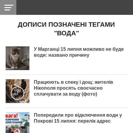
ДОПИСИ ПОЗНАЧЕНІ ТЕГАМИ
НІКОПОЛЬ
РАДІО
РАЙОН
СІЧЕСЛАВСЬКА
УКРАЇНА
РЕТРО
ЛАЙТ
УКРАЇНА
ДОПОМОГА
"ВОДА"
НІКОПОЛЬ
У Марганці 15 липня можливо не буде
води: названо причину
Працюють в спеку і дощ: жителів
Нікополя просять своєчасно
сплачувати за воду (фото)
Попередили про відключення води у
Покрові 15 липня: перелік адрес