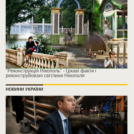
"Реконструкція Нікополь" - Цікаві факти і
реконструйовані світлини Нікополя
НОВИНИ УКРАЇНИ