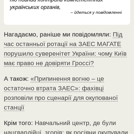
українських органів,
– йдеться у повідомленні
Нагадаємо, раніше ми повідомляли:
Під
час останньої ротації на ЗАЕС МАГАТЕ
порушило суверенітет України: чому Київ
має право не довіряти Гроссі?
А також:
«Припинення вогню – це
остаточно втрата ЗАЕС»: фахівці
розповіли про сценарії для окупованої
станції
Крім того:
Навчальний центр, де були
нацгвардійці, згорів: як росіяни окупували