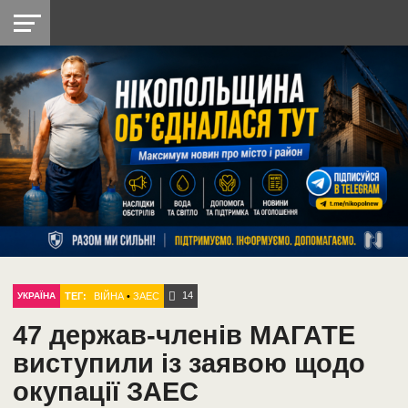
НІКОПОЛЬ
РАДІО
РАЙОН
СІЧЕСЛАВСЬКА
УКРАЇНА
РЕТРО
ЛАЙТ
УКРАЇНА
ДОПОМОГА
НІКОПОЛЬ
14
ТЕГ:
ВІЙНА
•
ЗАЕС
УКРАЇНА
47 держав-членів МАГАТЕ
виступили із заявою щодо
окупації ЗАЕС