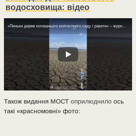
водосховища: відео
«Пеньки дерев колишнього колгоспного саду і ракети» – журналіст показав, як виглядає дно Каховського водосховища
Також видання МОСТ
оприлюднило
ось
такі «красномовні» фото: