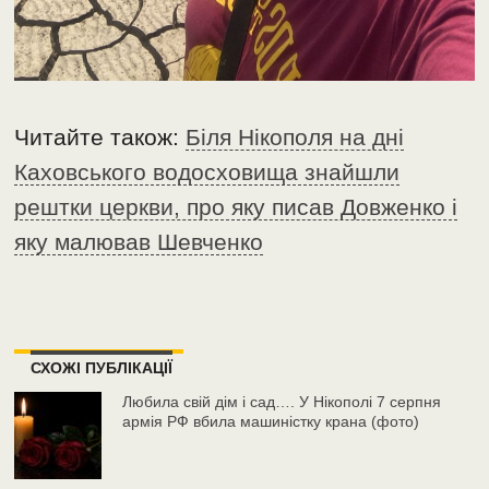
Читайте також:
Біля Нікополя на дні
Каховського водосховища знайшли
рештки церкви, про яку писав Довженко і
яку малював Шевченко
СХОЖІ ПУБЛІКАЦІЇ
Любила свій дім і сад…. У Нікополі 7 серпня
армія РФ вбила машиністку крана (фото)