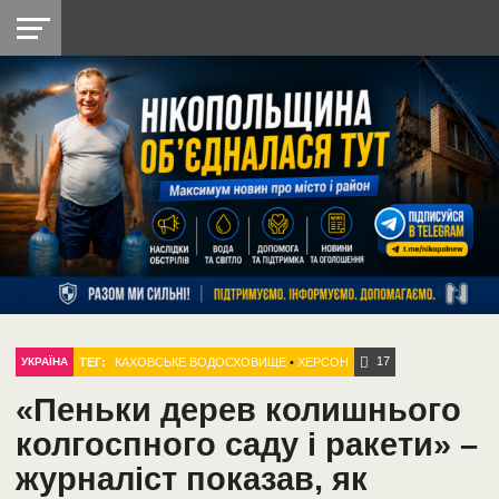
НІКОПОЛЬ
РАДІО
РАЙОН
СІЧЕСЛАВСЬКА
УКРАЇНА
РЕТРО
ЛАЙТ
УКРАЇНА
ДОПОМОГА
НІКОПОЛЬ
17
ТЕГ:
КАХОВСЬКЕ ВОДОСХОВИЩЕ
•
ХЕРСОН
УКРАЇНА
«Пеньки дерев колишнього
колгоспного саду і ракети» –
журналіст показав, як