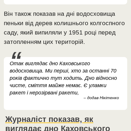
Він також показав на дні водосховища
пеньки від дерев колишнього колгоспного
саду, який випиляли у 1951 році перед
затопленням цих територій.
Отак виглядає дно Каховського
водосховища. Ми перші, хто за останні 70
років фактично тут ходить. Дно відносно
чисте, сміття майже немає. Є уламки
ракет і нерозірвані ракети,
– додав Нікітенко
Журналіст показав, як
виглядає дно Каховського