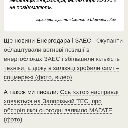
мешканців Енергодара, інспектори МАГАТЕ
не повідомляють,
– гірко іронізують «Скелети Шевчика і Ко»
Ще новини Енергодара і ЗАЕС:
Окупанти
облаштували вогневі позиції в
енергоблоках ЗАЕС і збільшили кількість
техніки, а дірку в залізяці зробили самі –
соцмережі (фото, відео)
А також ми писали:
Ось «хто» насправді
ховається на Запорізькій ТЕС, про
обстріл якої сьогодні заявило МАГАТЕ
(фото)