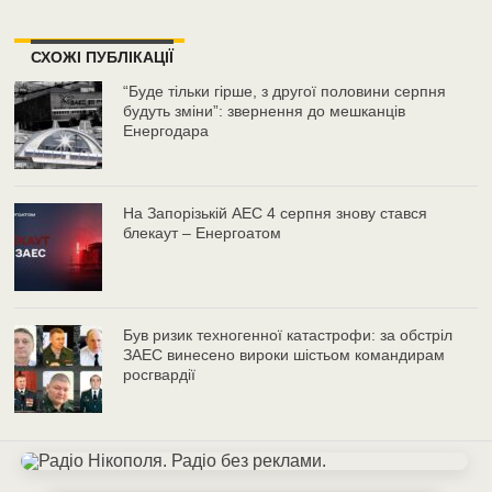
СХОЖІ ПУБЛІКАЦІЇ
“Буде тільки гірше, з другої половини серпня
будуть зміни”: звернення до мешканців
Енергодара
На Запорізькій АЕС 4 серпня знову стався
блекаут – Енергоатом
Був ризик техногенної катастрофи: за обстріл
ЗАЕС винесено вироки шістьом командирам
росгвардії