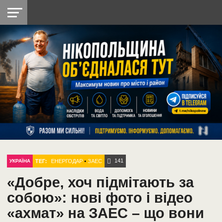
НІКОПОЛЬ
РАДІО
РАЙОН
СІЧЕСЛАВСЬКА
УКРАЇНА
РЕТРО
ЛАЙТ
УКРАЇНА
ДОПОМОГА
НІКОПОЛЬ
141
ТЕГ:
ЕНЕРГОДАР
•
ЗАЕС
УКРАЇНА
«Добре, хоч підмітають за
собою»: нові фото і відео
«ахмат» на ЗАЕС – що вони