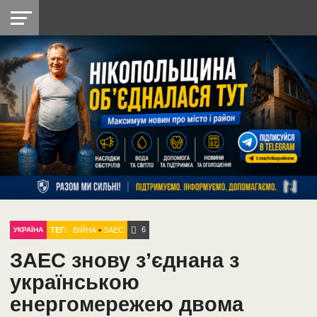
НІКОПОЛЬ
РАДІО
РАЙОН
СІЧЕСЛАВСЬКА
УКРАЇНА
РЕТРО
ЛАЙТ
УКРАЇНА
ДОПОМОГА
НІКОПОЛЬ
6
ТЕГ:
ВІЙНА
•
ЗАЕС
УКРАЇНА
ЗАЕС знову з’єднана з
українською
енергомережею двома