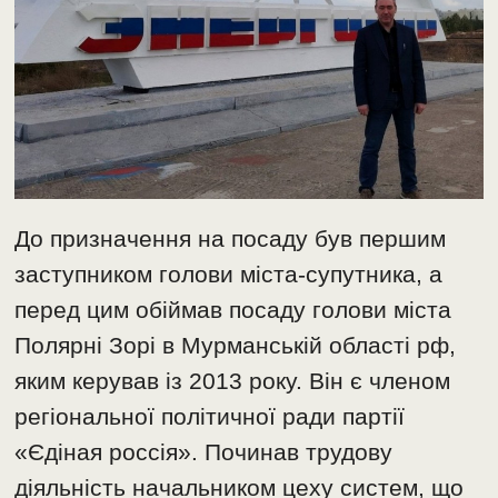
До призначення на посаду був першим
заступником голови міста-супутника, а
перед цим обіймав посаду голови міста
Полярні Зорі в Мурманській області рф,
яким керував із 2013 року. Він є членом
регіональної політичної ради партії
«Єдіная россія». Починав трудову
діяльність начальником цеху систем, що