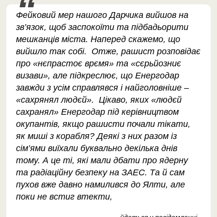
Фейковий мер нашого Дарчика вийшов на
зв’язок, щоб заспокоїти та підбадьорити
мешканців міста. Наперед скажемо, що
вийшло так собі. Отже, рашист розповідає
про «нєпрастоє врємя» та «сєрьйозниє
визави», але підкреслює, що Енергодар
завжди з усім справлявся і найголовніше –
«сахрянял людєй». Цікаво, яких «людєй
сахранял» Енергодар під керівництвом
окупантів, якщо рашисти почали тікати,
як миші з корабля? Деякі з них разом із
сім’ями виїхали буквально декілька днів
тому. А це ті, які мали дбати про ядерну
та радіаційну безпеку на ЗАЕС. Та й сам
пухов вже давно намилився до Ялти, але
поки не встиг втекти,