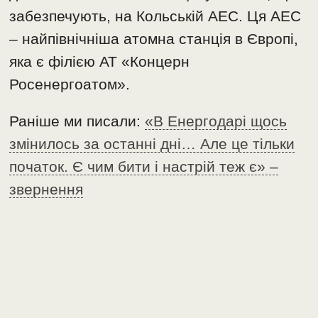
забезпечують, на Кольській АЕС. Ця АЕС
– найпівнічніша атомна станція в Європі,
яка є філією АТ «Концерн
Росенергоатом».
Раніше ми писали:
«В Енергодарі щось
змінилось за останні дні… Але це тільки
початок. Є чим бити і настрій теж є» –
звернення