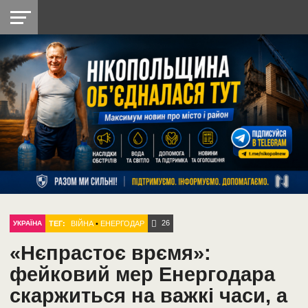
НІКОПОЛЬ
РАДІО
РАЙОН
СІЧЕСЛАВСЬКА
УКРАЇНА
РЕТРО
ЛАЙТ
УКРАЇНА
ДОПОМОГА
НІКОПОЛЬ
26
ТЕГ:
ВІЙНА
•
ЕНЕРГОДАР
УКРАЇНА
«Нєпрастоє врємя»:
фейковий мер Енергодара
скаржиться на важкі часи, а